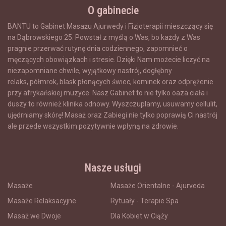
O gabinecie
BANTU to Gabinet Masażu Ajurwedy i Fizjoterapii mieszczący się
na Dąbrowskiego 25. Powstał z myślą o Was, bo każdy z Was
pragnie przerwać rutynę dnia codziennego, zapomnieć o
męczących obowiązkach i stresie. Dzięki Nam możecie liczyć na
niezapomniane chwile, wyjątkowy nastrój, dogłębny
relaks,
półmrok, blask płonących świec, kominek
oraz odprężenie
przy afrykańskiej muzyce. Nasz Gabinet to nie tylko oaza ciała i
duszy to również klinika odnowy. Wyszczuplamy, usuwamy cellulit,
ujędrniamy skórę! Masaż oraz Zabiegi nie tylko poprawią Ci nastrój
ale przede wszystkim pozytywnie wpłyną na zdrowie.
Nasze usługi
Masaże
Masaże Orientalne - Ajurveda
Masaże Relaksacyjne
Rytuały - Terapie Spa
Masaż we Dwoje
Dla Kobiet w Ciąży