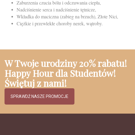
Zaburzenia czucia bólu i odczuwania ciepła,
Nadciśnienie serca i nadciśnienie tętnicze,
Wkładka do maciczna (zabieg na brzuch), Złote Nici,
Ciężkie i przewlekłe choroby nerek, wątroby.
W Twoje urodziny 20% rabatu!
Happy Hour dla Studentów!
Świętuj z nami!
SPRAWDŹ NASZE PROMOCJE