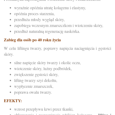
wyraźnie opóźnia utratę kolagenu i elastyny,
opóźnia proces starzenia,
przedłuża młody wygląd skóry,
zapobiega wczesnym zmarszczkom i wiotczeniu skóry,
przedłuż naturalną regenerację naskórka.
Zabieg dla osób po 40 roku życia
W celu liftingu twarzy, poprawy napięcia naciągnięcia i gęstości
skóry.
silne napięcie skóry twarzy i okolic oczu,
wiotczenie skóry, luźny podbródek,
zwiększenie gęstości skóry,
lifting twarzy szyi dekoltu,
wypłycenie zmarszczek,
poprawa owalu twarzy.
EFEKTY:
wzrost przepływu krwi przez tkanki,
lifting i
obkurczenie i reorganizację włókien kolagenu –