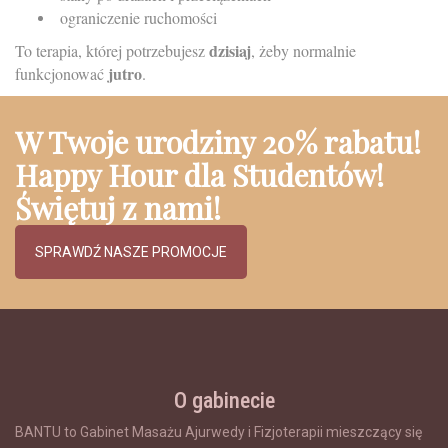
ograniczenie ruchomości
dzisiaj
To terapia, której potrzebujesz
, żeby normalnie
jutro
funkcjonować
.
W Twoje urodziny 20% rabatu!
Happy Hour dla Studentów!
Świętuj z nami!
SPRAWDŹ NASZE PROMOCJE
O gabinecie
BANTU to Gabinet Masażu Ajurwedy i Fizjoterapii mieszczący się