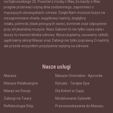
na Dąbrowskiego 25. Powstał z myślą o Was, bo każdy z Was
pragnie przerwać rutynę dnia codziennego, zapomnieć o
męczących obowiązkach i stresie. Dzięki Nam możecie liczyć na
niezapomniane chwile, wyjątkowy nastrój, dogłębny
relaks,
półmrok, blask płonących świec, kominek
oraz odprężenie
przy afrykańskiej muzyce. Nasz Gabinet to nie tylko oaza ciała i
duszy to również klinika odnowy. Wyszczuplamy, usuwamy cellulit,
ujędrniamy skórę! Masaż oraz Zabiegi nie tylko poprawią Ci nastrój
ale przede wszystkim pozytywnie wpłyną na zdrowie.
Nasze usługi
Masaże
Masaże Orientalne - Ajurveda
Masaże Relaksacyjne
Rytuały - Terapie Spa
Masaż we Dwoje
Dla Kobiet w Ciąży
Zabiegi na Twarz
Modelowanie Sylwetki
Refleksologia Stóp
Przeciwwskazania do Masażu