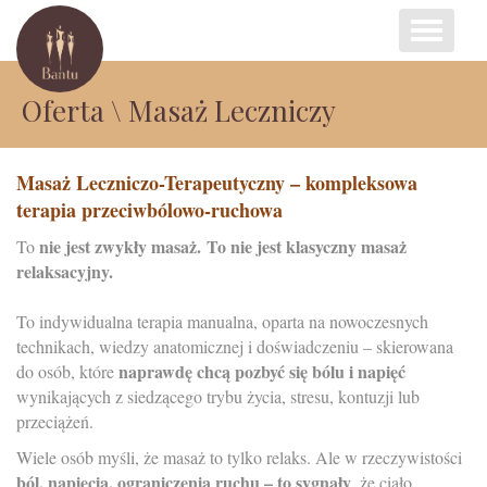
Menu
Oferta
\ Masaż Leczniczy
Masaż Leczniczo-Terapeutyczny – kompleksowa
terapia przeciwbólowo-ruchowa
nie jest zwykły masaż. To nie jest klasyczny masaż
To
relaksacyjny.
To indywidualna terapia manualna, oparta na nowoczesnych
technikach, wiedzy anatomicznej i doświadczeniu – skierowana
naprawdę chcą pozbyć się bólu i napięć
do osób, które
wynikających z siedzącego trybu życia, stresu, kontuzji lub
przeciążeń.
Wiele osób myśli, że masaż to tylko relaks. Ale w rzeczywistości
ból, napięcia, ograniczenia ruchu – to sygnały
, że ciało